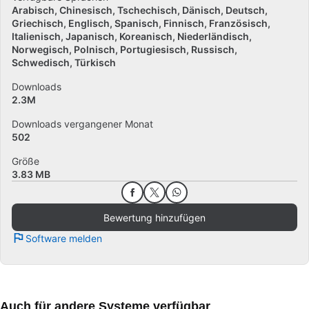
Arabisch
Chinesisch
Tschechisch
Dänisch
Deutsch
Griechisch
Englisch
Spanisch
Finnisch
Französisch
Italienisch
Japanisch
Koreanisch
Niederländisch
Norwegisch
Polnisch
Portugiesisch
Russisch
Schwedisch
Türkisch
Downloads
2.3M
Downloads vergangener Monat
502
Größe
3.83 MB
Bewertung hinzufügen
Software melden
Auch für andere Systeme verfügbar