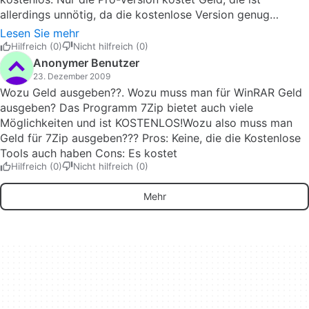
bzw. komprimierten Ordner auch mit einem Passwort
allerdings unnötig, da die kostenlose Version genug
versehen.WinRAR ist leicht zu bedienen und meckert nie
kann.WinRAR ist ein sehr gutes Packerprogramm. Es kann
Lesen Sie mehr
rum.
RAR-Dateien bzw. RAR-Archive problemlos entpacken.
Hilfreich (0)
Nicht hilfreich (0)
Auch ARJ- und 7Z-Archive können entpackt werden.Man
Anonymer Benutzer
kann auch Dateien mit WinRAR in RAR-Archive oder in ZIP-
23. Dezember 2009
komprimierte Ordner ablegen, um z.B. bei einem
Wozu Geld ausgeben??. Wozu muss man für WinRAR Geld
Dateiupload Speicherplatz zu sparen.Man kann die Archive
ausgeben? Das Programm 7Zip bietet auch viele
bzw. komprimierten Ordner auch mit einem Passwort
Möglichkeiten und ist KOSTENLOS!Wozu also muss man
versehen.WinRAR ist leicht zu bedienen und meckert nie
Geld für 7Zip ausgeben??? Pros: Keine, die die Kostenlose
rum.
Tools auch haben Cons: Es kostet
Hilfreich (0)
Nicht hilfreich (0)
Mehr