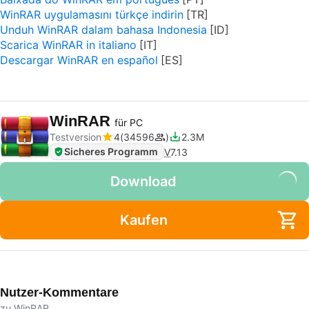
WinRAR uygulamasını türkçe indirin
Unduh WinRAR dalam bahasa Indonesia
Scarica WinRAR in italiano
Descargar WinRAR en español
WinRAR
für PC
Testversion
4
34596
2.3M
Sicheres Programm
V
7.13
Download
Kaufen
Nutzer-Kommentare
zu WinRAR