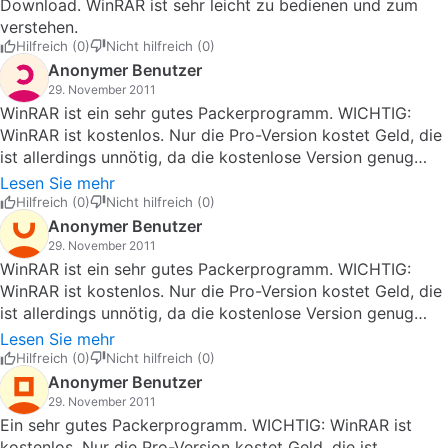
Download. WinRAR ist sehr leicht zu bedienen und zum
verstehen.
Hilfreich (0)
Nicht hilfreich (0)
Anonymer Benutzer
29. November 2011
WinRAR ist ein sehr gutes Packerprogramm. WICHTIG:
WinRAR ist kostenlos. Nur die Pro-Version kostet Geld, die
ist allerdings unnötig, da die kostenlose Version genug
kann.WinRAR ist ein sehr gutes Packerprogramm. Es kann
Lesen Sie mehr
RAR-Dateien bzw. RAR-Archive problemlos entpacken.
Hilfreich (0)
Nicht hilfreich (0)
Auch ARJ- und 7Z-Archive können entpackt werden.Man
Anonymer Benutzer
kann auch Dateien mit WinRAR in RAR-Archive oder in ZIP-
29. November 2011
komprimierte Ordner ablegen, um z.B. bei einem
WinRAR ist ein sehr gutes Packerprogramm. WICHTIG:
Dateiupload Speicherplatz zu sparen.Man kann die Archive
WinRAR ist kostenlos. Nur die Pro-Version kostet Geld, die
bzw. komprimierten Ordner auch mit einem Passwort
ist allerdings unnötig, da die kostenlose Version genug
versehen.WinRAR ist leicht zu bedienen und meckert nie
kann.WinRAR ist ein sehr gutes Packerprogramm. Es kann
Lesen Sie mehr
rum.
RAR-Dateien bzw. RAR-Archive problemlos entpacken.
Hilfreich (0)
Nicht hilfreich (0)
Auch ARJ- und 7Z-Archive können entpackt werden.Man
Anonymer Benutzer
kann auch Dateien mit WinRAR in RAR-Archive oder in ZIP-
29. November 2011
komprimierte Ordner ablegen, um z.B. bei einem
Ein sehr gutes Packerprogramm. WICHTIG: WinRAR ist
Dateiupload Speicherplatz zu sparen.Man kann die Archive
kostenlos. Nur die Pro-Version kostet Geld, die ist