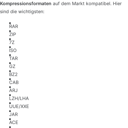
Kompressionsformaten
auf dem Markt kompatibel. Hier
sind die wichtigsten:
RAR
ZIP
7Z
ISO
TAR
GZ
BZ2
CAB
ARJ
LZH/LHA
UUE/XXE
JAR
ACE